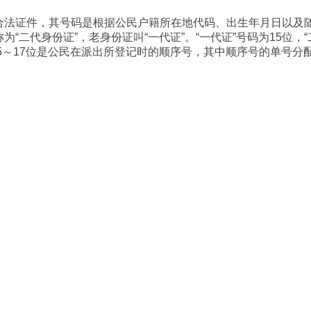
合法证件，其号码是根据公民户籍所在地代码、出生年月日以及
“二代身份证”，老身份证叫“一代证”。“一代证”号码为15位，
15～17位是公民在派出所登记时的顺序号，其中顺序号的单号分