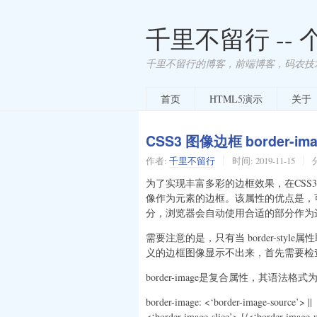
千里不留行 --
千里不留行的博客，前端博客，码农技
首页
HTML5演示
关于
CSS3 图像边框 border-i
作者:
千里不留行
时间:
2019-11-15
为了实现丰富多彩的边框效果，在CSS3中
像作为元素的边框。该属性的优点是，可
分，浏览器会自动使用合适的部分作为
需要注意的是，只有当 border-style属
义的边框图像显示不出来，首先需要检查bord
border-image是复合属性，其语法格式
border-image: <‘border-image-source’> ||
<‘border-image-slice’> [/<‘border-image-w