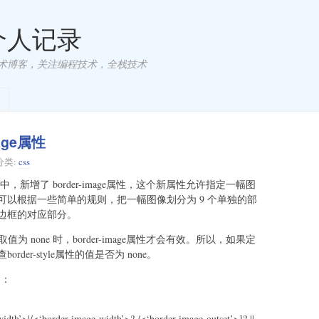
 个人记录
术博客，关注编程技术，全栈技术
mage属性
分类:
css
，新增了 border-image属性，这个新属性允许指定一幅图
以根据一些简单的规则，把一幅图像划分为 9 个单独的部
边框的对应部分。
性取值为 none 时，border-image属性才会有效。所以，如果定
er-style属性的值是否为 none。
为：
idth’>|/<‘border-image-width’>? /<‘border-image-outset’>]? ||