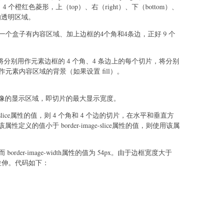
left）4 个橙红色菱形，上（top）、右（right）、下（bottom）、
间的透明区域。
一个盒子有内容区域、加上边框的4个角和4条边，正好 9 个
，将分别用作元素边框的 4 个角、4 条边上的每个切片，将分别
作元素内容区域的背景（如果设置 fill）。
定义边框图像的显示区域，即切片的最大显示宽度。
e-slice属性的值，则 4 个角和 4 个边的切片，在水平和垂直方
义的值小于 border-image-slice属性的值，则使用该属
27，而 border-image-width属性的值为 54px。由于边框宽度大于
片会被拉伸。代码如下：