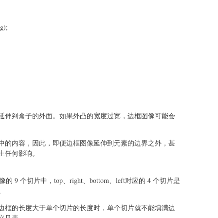
g);
延伸到盒子的外面。如果外凸的宽度过宽，边框图像可能会
中的内容，因此，即便边框图像延伸到元素的边界之外，甚
生任何影响。
图像的 9 个切片中，top、right、bottom、left对应的 4 个切片是
。
边框的长度大于单个切片的长度时，单个切片就不能填满边
义见表