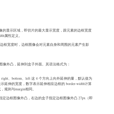
义的是边框图像的显示区域，即切片的最大显示宽度，跟元素的边框宽度
idth属性定义。
width大于边框宽度时，边框图像会对元素自身和周围的元素产生影
作用是让边框图像外凸，延伸到盒子外面。其语法格式为：
ight、bottom、left 这 4 个方向上向外延伸的量，默认值为
伸的宽度，数字表示延伸相应边框的 border-width计算
规则与margin相同。
定边框图像外凸，右边的盒子指定边框图像外凸 27px（即