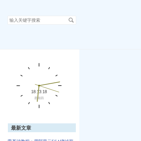
搜
索
关
键
字
最新文章