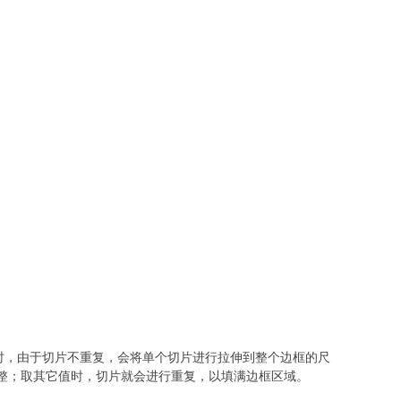
值 stretch 时，由于切片不重复，会将单个切片进行拉伸到整个边框的尺
保持完整；取其它值时，切片就会进行重复，以填满边框区域。