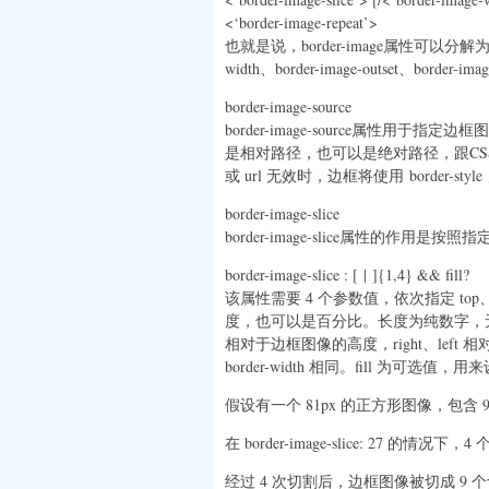
<‘border-image-repeat’>
也就是说，border-image属性可以分解为 border-
width、border-image-outset、bord
border-image-source
border-image-source属性用于指定边
是相对路径，也可以是绝对路径，跟CSS1中 
或 url 无效时，边框将使用 border-sty
border-image-slice
border-image-slice属性的作
border-image-slice : [
|
]{1,4} && fill?
该属性需要 4 个参数值，依次指定 top、r
度，也可以是百分比。长度为纯数字，无需指
相对于边框图像的高度，right、lef
border-width 相同。fill 为
假设有一个 81px 的正方形图像，包含 9
在 border-image-slice: 27 的情
经过 4 次切割后，边框图像被切成 9 个切片