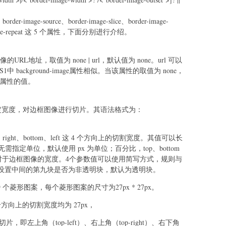
image-source、border-image-slice、border-image-
er-image-repeat 这 5 个属性，下面分别进行介绍。
框图像的URL地址，取值为 none | url，默认值为 none。url 可以
background-image属性相似。当该属性的取值为 none，
le 属性的值。
用是按照指定宽度，对边框图像进行切片。其语法格式为：
ight、bottom、left 这 4 个方向上的切割宽度。其值可以长
定单位，默认使用 px 为单位；百分比，top、bottom
t 相对于边框图像的宽度。4个参数值可以使用简写方式，规则与
可选值，用来设置中间的第九块是否为非透明块，默认为透明块。
 个菱形图案，每个菱形图案的尺寸为27px * 27px。
况下，4 个方向上的切割宽度均为 27px，
，即左上角（top-left）、右上角（top-right）、右下角