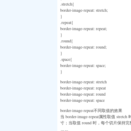
.stretch{
border-image-repeat: stretch;
}
.repeat{
border-image-repeat: repeat;
}
.round{
border-image-repeat: round;
}
.space{
border-image-repeat: space;
}
border-image-repeat: stretch
border-image-repeat: repeat
border-image-repeat: round
border-image-repeat: space
border-image-repeat不同取值的效果
当 border-image-repeat属性取
寸；当取值 round 时，每个切片