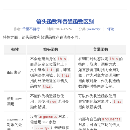
箭头函数和普通函数区别
作者:
千里不留行
时间:
2024-12-24
分类:
javascript
评论
特性方面，箭头函数和普通函数存在诸多不同。
特性
箭头函数
普通函数
不会创建自身的
，
在调用时动态决定
的
this
this
而是从定义位置的上下
指向，取决于调用方式，
文中继承
值，即遵
如直接调用时指向全局对
this
this 绑定
循词法作用域，其
象，作为对象方法调用时
this
指向外层最近的非箭头
指向该对象，作为构造函
函数的
。
数调用时指向新实例。
this
不能作为构造函数使
可以作为构造函数使用，
使用 new
用，若使用
调用会
在实例化新对象时，
new
this
调用
抛出错误。
指向该新实例。
没有
对象，
arguments
arguments
内部有自己的
arguments
需使用 rest 参数
对象的处
对象，可通过它访问传入
（
）来获取参
...args
理
的所有参数。