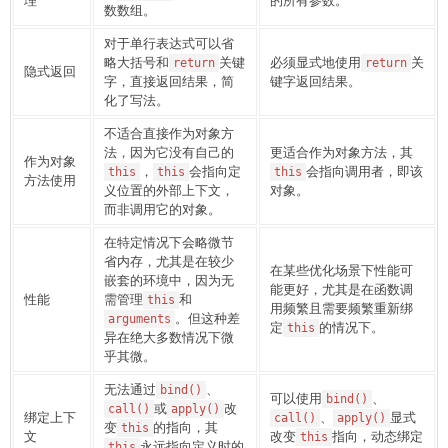
数数组。
对于单行表达式可以省
略大括号和
关键
必须显式地使用
关
return
return
隐式返回
字，直接返回结果，简
键字返回结果。
化了写法。
不适合直接作为对象方
法，因为它没有自己的
更适合作为对象方法，其
作为对象
，
会指向定
会指向调用者，即该
this
this
this
方法使用
义位置的外部上下文，
对象。
而非调用它的对象。
在特定情况下会略微节
省内存，尤其是在较少
在某些优化场景下性能可
嵌套的环境中，因为无
能更好，尤其是在函数调
性能
需管理
和
this
用频繁且需要频繁重新绑
。但这种差
arguments
定
的情况下。
this
异在绝大多数情况下微
乎其微。
无法通过
、
bind()
可以使用
、
bind()
或
改
call()
apply()
绑定上下
、
显式
call()
apply()
变
的指向，其
this
文
改变
指向，动态绑定
this
永远指向定义时的
this