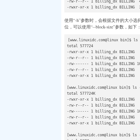
-rw-r--r-- 1 billing_dx BILLING  
使用“-h”参数时，会根据文件的大小选
位，可以使用“--block-size”参数，如下
[www.linuxidc.com@linux bin]$ ls 
total 577724

-rwxr-xr-x 1 billing_dx BILLING  
-rw-r--r-- 1 billing_dx BILLING  
-rw------- 1 billing_dx BILLING 1
-rw-r--r-- 1 billing_dx BILLING  
-rwxr-xr-x 1 billing_dx BILLING  
[www.linuxidc.com@linux bin]$ ls -
total 577724K

-rwxr-xr-x 1 billing_dx BILLING  
-rw-r--r-- 1 billing_dx BILLING  
-rw------- 1 billing_dx BILLING 1
-rw-r--r-- 1 billing_dx BILLING  
-rwxr-xr-x 1 billing_dx BILLING   
[www.linuxidc.com@linux bin]$ ls -