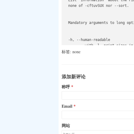
  List  information  about the FI
  none of -cftuvSUX nor --sort.

  Mandatory arguments to long opt
  -h, --human-readable

          with -l, print sizes in
标签: none
  -k    like --block-size=1K

添加新评论
  -l    use a long listing format

称呼
  --block-size=SIZE

          use SIZE-byte blocks.  S
Email
  SIZE  may  be  (or  may  be  an
网站
  1000*1000, M 1024*1024, and so o