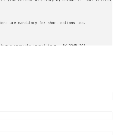
LEs (the current directory by default).  Sort entries alphabetica
ions are mandatory for short options too.

 human readable format (e.g., 1K 234M 2G)

ee SIZE format below

  integer optionally followed by) one of following: KB 1000, K 10
n for G, T, P, E, Z, Y.
