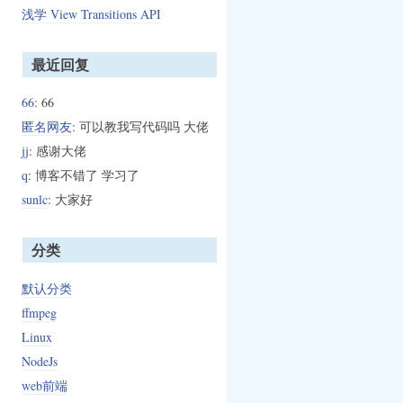
浅学 View Transitions API
最近回复
66
: 66
匿名网友
: 可以教我写代码吗 大佬
jj
: 感谢大佬
q
: 博客不错了 学习了
sunlc
: 大家好
分类
默认分类
ffmpeg
Linux
NodeJs
web前端