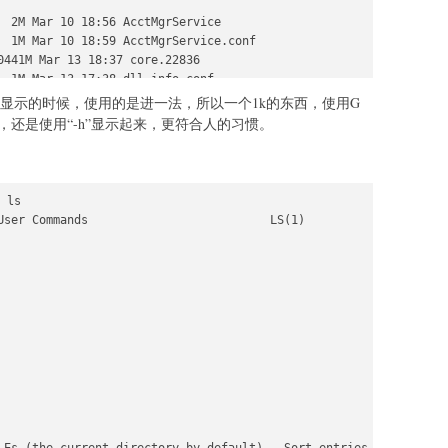
  2M Mar 10 18:56 AcctMgrService

  1M Mar 10 18:59 AcctMgrService.conf

0441M Mar 13 18:37 core.22836

  1M Mar 13 17:38 dll_info.conf

 1M Mar 10 18:57 go

显示的时候，使用的是进一法，所以一个1k的东西，使用G
，还是使用“-h”显示起来，更符合人的习惯。
l --block-size=g

1G Mar 10 18:56 AcctMgrService

1G Mar 10 18:59 AcctMgrService.conf

 ls

1G Mar 13 18:37 core.22836

User Commands                          LS(1)

1G Mar 13 17:38 dll_info.conf
