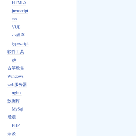
lly if

HTML5
javascript
css
VUE
小程序
typescript
软件工具
git
古筝欣赏
Windows
web服务器
nginx
数据库
MySql
后端
24, MB

PHP
杂谈