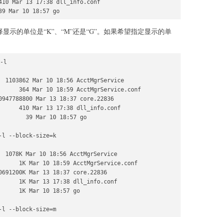
410 Mar 13 17:38 dll_info.conf

择显示的单位是“K”、“M”还是“G”。如果希望指定显示的单
：
-l

  1103862 Mar 10 18:56 AcctMgrService

      364 Mar 10 18:59 AcctMgrService.conf

0947788800 Mar 13 18:37 core.22836

      410 Mar 13 17:38 dll_info.conf

        39 Mar 10 18:57 go

l --block-size=k 

  1078K Mar 10 18:56 AcctMgrService

      1K Mar 10 18:59 AcctMgrService.conf

0691200K Mar 13 18:37 core.22836

      1K Mar 13 17:38 dll_info.conf

     1K Mar 10 18:57 go

l --block-size=m
