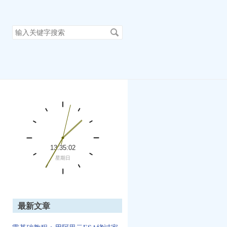
搜
索
关
键
字
最新文章