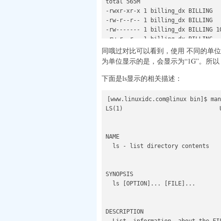
total 565M

-rwxr-xr-x 1 billing_dx BILLING  
-rw-r--r-- 1 billing_dx BILLING  
-rw------- 1 billing_dx BILLING 1
-rw-r--r-- 1 billing_dx BILLING  
-rwxr-xr-x 1 billing_dx BILLING   
同哦过对比可以看到，使用 不同的单位
为单位显示的是，会显示为“1G”。所以
[www.linuxidc.com@linux bin]$ ls -
total 1G

下面是ls显示的相关描述：
-rwxr-xr-x 1 billing_dx BILLING  
-rw-r--r-- 1 billing_dx BILLING  
[www.linuxidc.com@linux bin]$ man
-rw------- 1 billing_dx BILLING 1
LS(1)                            
-rw-r--r-- 1 billing_dx BILLING  
NAME

  ls - list directory contents

SYNOPSIS

  ls [OPTION]... [FILE]...

DESCRIPTION
