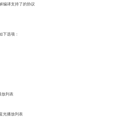
可以了解编译支持了的协议
受如下选项：
读取播放列表
长的蓝光播放列表