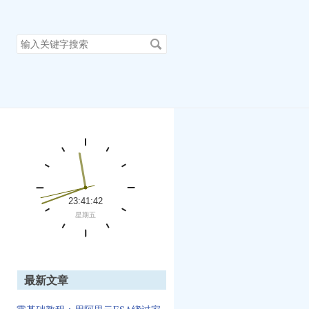
搜
索
关
键
字
最新文章