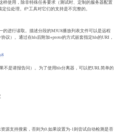
这样使用，除非特殊任务要求（测试时、定制的服务器配置
续定位处理。ff*工具对它们的支持是不完整的。
个统一的进行读取。描述分段的M3U8播放列表文件可以是远程
）。通过在hls后附加+proto的方式嵌套指定hls的URI，
3u8
果不是请报告问）。为了使用hls分离器，可以把URL简单的
议
资源支持搜索，否则为0.如果设置为-1则尝试自动检测是否