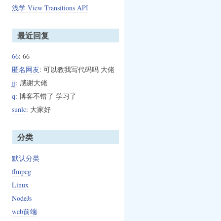
浅学 View Transitions API
最近回复
66
: 66
匿名网友
: 可以教我写代码吗 大佬
jj
: 感谢大佬
q
: 博客不错了 学习了
sunlc
: 大家好
分类
默认分类
ffmpeg
Linux
NodeJs
web前端