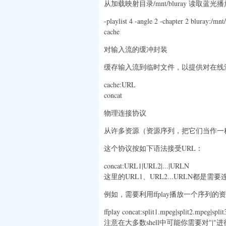
从加载映射目录/mnt/bluray 读取蓝光播放列
-playlist 4 -angle 2 -chapter 2 bluray:/mnt
cache
对输入流的缓冲封装
缓存输入流到临时文件，以提供对在线
cache:URL
concat
物理连接协议
从许多资源（资源序列，把它们当作一
这个协议按如下语法接受URL：
concat:URL1|URL2|...|URLN
这里的URL1、URL2...URLN都是
例如，需要利用ffplay播放一个序列的资源(包含spli
ffplay concat:split1.mpeg|split2.mpeg|spli
注意在大多数shell中可能你需要对"|"