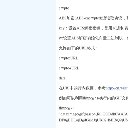
crypto
AES加密(AES-encrypted)流读取
key：设置AES解密密钥，是用16进
iv:设置AES解密初始化向量二进制块
允许如下的URL格式：
crypto:URL
crypto+URL
data
在URI中的行内数据，参考
http://en.wi
例如可以利用ffmpeg 转换行内的GIF
ffmpeg -i
"data:image/gif;base64,R0lGODdhCAA
DF0gEDLojDgdGiJdJqUX02iB4E8Q9jUMk