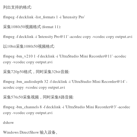
列出支持的格式:
ffmpeg -f decklink -list_formats 1 -i 'Intensity Pro'
采集1080i50视频格式 (format 11):
ffmpeg -f decklink -i 'Intensity Pro@11' -acodec copy -vcodec copy output.avi
以10bit采集1080i50视频格式:
ffmpeg -bm_v210 1 -f decklink -i 'UltraStudio Mini Recorder@11' -acodec
copy -vcodec copy output.avi
采集720p50格式，同时采集32bit音频:
ffmpeg -bm_audiodepth 32 -f decklink -i 'UltraStudio Mini Recorder@14' -
acodec copy -vcodec copy output.avi
采集576i50采集视频，同时采集8路音频:
ffmpeg -bm_channels 8 -f decklink -i 'UltraStudio Mini Recorder@3' -acodec
copy -vcodec copy output.avi
dshow
Windows DirectShow 输入设备。