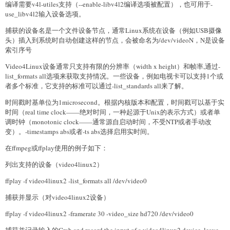
编译需要v4l-utiles支持（--enable-libv4l2编译选项被配置），也可用于-
use_libv4l2输入设备选项。
捕获的设备名是一个文件设备节点，通常Linux系统在设备（例如USB摄像
头）插入到系统时自动创建这样的节点，会被命名为/dev/videoN，N是设备
索引序号
Video4Linux设备通常只支持有限的分辨率（width x height）和帧率,通过-
list_formats all选项来获取支持情况。一些设备，例如电视卡可以支持1个或
者多个标准，它支持的标准可以通过-list_standards all来了解。
时间戳时基单位为1microsecond。根据内核版本和配置，时间戳可以基于实
时间（real time clock——绝对时间，一种起源于Unix的表示方式）或者单
调时钟（monotonic clock——通常源自启动时间，不受NTP或者手动改
变）。-timestamps abs或者-ts abs选择启用实时间。
在ffmpeg或ffplay使用的例子如下：
列出支持的设备（video4linux2）
ffplay -f video4linux2 -list_formats all /dev/video0
捕获并显示（对video4linux2设备）
ffplay -f video4linux2 -framerate 30 -video_size hd720 /dev/video0
捕获并记录输入的Grab and record the input of a video4linux2 device, leave