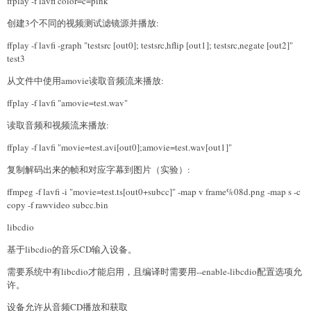
ffplay -f lavfi color=c=pink
创建3个不同的视频测试滤镜源并播放:
ffplay -f lavfi -graph "testsrc [out0]; testsrc,hflip [out1]; testsrc,negate [out2]"
test3
从文件中使用amovie读取音频流来播放:
ffplay -f lavfi "amovie=test.wav"
读取音频和视频流来播放:
ffplay -f lavfi "movie=test.avi[out0];amovie=test.wav[out1]"
复制解码出来的帧和对应字幕到图片（实验）:
ffmpeg -f lavfi -i "movie=test.ts[out0+subcc]" -map v frame%08d.png -map s -c
copy -f rawvideo subcc.bin
libcdio
基于libcdio的音乐CD输入设备。
需要系统中有libcdio才能启用，且编译时需要用--enable-libcdio配置选项允
许。
设备允许从音频CD播放和获取