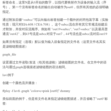
标签命名，这里N是从0开始的数字，以指代要映射作为设备的输入流（序
号）。第一个没有标签命名的输出自动被作为out0，但所有其他的必须明确
指定。
通过附加后缀“+subcc”可以向输出标签创建一个额外的封闭包装字幕（实验
性质：现只对EIA-608 / CEA-708）。这个subcc流在所有其它常规流创建后
才附加，并按对应流顺序。例如有 "out19+subcc", "out7+subcc" 以及最高普
通流"out42"，则43号流是subcc对应于out7，44号流也是subcc流对应out19
如果没有指定（选项）默认值为输入设备指定的文件名（这里文件名其实
是滤镜链图描述）
graph_file
设置通过文件读取/发送（给其他滤镜）滤镜链图的文件名。在文件中的语
法与通过graph选项描述滤镜链图的语法相同。
lavi例子
创建一个颜色流并播放：
ffplay -f lavfi -graph "color=c=pink [out0]" dummy
类似前面的例子，但是有文件名来指定滤镜链图描述，并且省略了"out0"标
签: