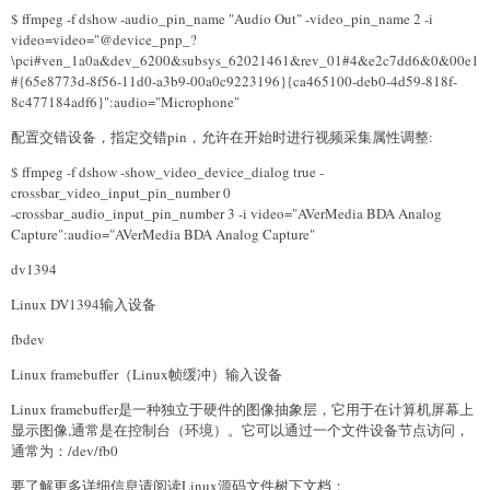
$ ffmpeg -f dshow -audio_pin_name "Audio Out" -video_pin_name 2 -i
video=video="@device_pnp_?
\pci#ven_1a0a&dev_6200&subsys_62021461&rev_01#4&e2c7dd6&0&00e1
#{65e8773d-8f56-11d0-a3b9-00a0c9223196}{ca465100-deb0-4d59-818f-
8c477184adf6}":audio="Microphone"
配置交错设备，指定交错pin，允许在开始时进行视频采集属性调整:
$ ffmpeg -f dshow -show_video_device_dialog true -
crossbar_video_input_pin_number 0
-crossbar_audio_input_pin_number 3 -i video="AVerMedia BDA Analog
Capture":audio="AVerMedia BDA Analog Capture"
dv1394
Linux DV1394输入设备
fbdev
Linux framebuffer（Linux帧缓冲）输入设备
Linux framebuffer是一种独立于硬件的图像抽象层，它用于在计算机屏幕上
显示图像,通常是在控制台（环境）。它可以通过一个文件设备节点访问，
通常为：/dev/fb0
要了解更多详细信息请阅读Linux源码文件树下文档：