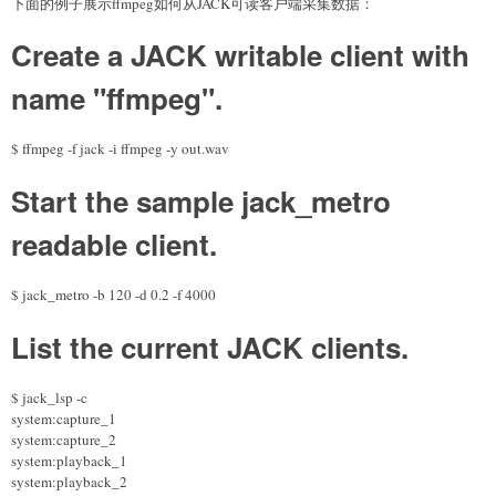
下面的例子展示ffmpeg如何从JACK可读客户端采集数据：
Create a JACK writable client with
name "ffmpeg".
$ ffmpeg -f jack -i ffmpeg -y out.wav
Start the sample jack_metro
readable client.
$ jack_metro -b 120 -d 0.2 -f 4000
List the current JACK clients.
$ jack_lsp -c
system:capture_1
system:capture_2
system:playback_1
system:playback_2