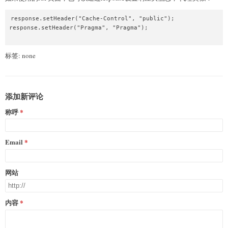
response.setHeader("Cache-Control", "public"); 

response.setHeader("Pragma", "Pragma");

标签: none
添加新评论
称呼
Email
网站
内容