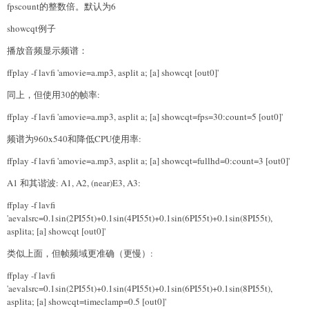
fpscount的整数倍。默认为6
showcqt例子
播放音频显示频谱：
ffplay -f lavfi 'amovie=a.mp3, asplit a; [a] showcqt [out0]'
同上，但使用30的帧率:
ffplay -f lavfi 'amovie=a.mp3, asplit a; [a] showcqt=fps=30:count=5 [out0]'
频谱为960x540和降低CPU使用率:
ffplay -f lavfi 'amovie=a.mp3, asplit a; [a] showcqt=fullhd=0:count=3 [out0]'
A1 和其谐波: A1, A2, (near)E3, A3:
ffplay -f lavfi
'aevalsrc=0.1sin(2PI55t)+0.1sin(4PI55t)+0.1sin(6PI55t)+0.1sin(8PI55t),
asplita; [a] showcqt [out0]'
类似上面，但帧频域更准确（更慢）:
ffplay -f lavfi
'aevalsrc=0.1sin(2PI55t)+0.1sin(4PI55t)+0.1sin(6PI55t)+0.1sin(8PI55t),
asplita; [a] showcqt=timeclamp=0.5 [out0]'