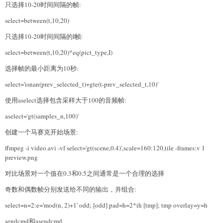
只选择10-20时间间隔的帧:
select=between(t,10,20)
只选择10-20时间间隔的I帧:
select=between(t,10,20)*eq(pict_type,I)
选择帧的最小距离为10秒:
select='isnan(prev_selected_t)+gte(t-prev_selected_t,10)'
使用aselect选择包含采样大于100的音频帧:
aselect='gt(samples_n,100)'
创建一个马赛克开始场景:
ffmpeg -i video.avi -vf select='gt(scene,0.4)',scale=160:120,tile -frames:v 1
preview.png
对比场景对一个值在0.3和0.5之间通常是一个合理的选择
奇数和偶数帧分别发送给不同的输出，并组合:
select=n=2:e='mod(n, 2)+1' odd; [odd] pad=h=2*ih [tmp]; tmp overlay=y=h
sendcmd和asendcmd