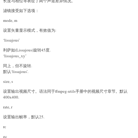
长度与相位等表征了两个声道差异情况。
滤镜接受如下选项：
mode, m
设置矢量显示模式，有效值为:
‘lissajous’
利萨如(Lissajous)旋转45度.
‘lissajous_xy’
同上，但不旋转.
默认‘lissajous’.
size, s
设置输出视频尺寸。语法同于ffmpeg-utils手册中的视频尺寸章节。默认
400x400.
rate, r
设置输出帧率，默认25.
rc
gc