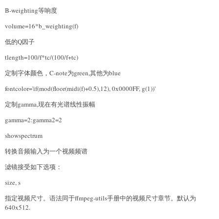
B-weighting等响度
volume=16*b_weighting(f)
低的Q因子
tlength=100/f*tc/(100/f+tc)
定制字体颜色，C-note为green,其他为blue
fontcolor='if(mod(floor(midi(f)+0.5),12), 0x0000FF, g(1))'
定制gamma,现在有光谱线性振幅
gamma=2:gamma2=2
showspectrum
转换音频输入为一个视频频谱
滤镜接受如下选项：
size, s
指定视频尺寸。语法同于ffmpeg-utils手册中的视频尺寸章节。默认为
640x512.