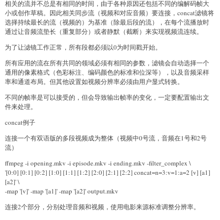
相关的流并不总是有相同的时间，由于各种原因还包括不同的编解码帧大
小或创作草稿。因此相关同步流（视频和对应音频）要连接，concat滤镜将
选择持续最长的流（视频的）为基准（除最后段的流），在每个流播放时
通过让音频流垫长（重复部分）或者静默（截断）来实现视频流连续。
为了让滤镜工作正常，所有段都必须以0为时间戳开始。
所有应用的流在所有共同的领域必须有相同的参数，滤镜会自动选择一个
通用的像素格式（色彩标注、编码颜色的标准和位深等），以及音频采样
率和通道布局。但其他设置如视频分辨率必须由用户显式转换。
不同的帧率是可以接受的，但会导致输出帧率的变化，一定要配置输出文
件来处理。
concat例子
连接一个有双语版的多段视频成为整体（视频中0号流，音频在1号和2号
流）
ffmpeg -i opening.mkv -i episode.mkv -i ending.mkv -filter_complex \
'[0:0] [0:1] [0:2] [1:0] [1:1] [1:2] [2:0] [2:1] [2:2] concat=n=3:v=1:a=2 [v] [a1]
[a2]' \
-map '[v]' -map '[a1]' -map '[a2]' output.mkv
连接2个部分，分别处理音频和视频，使用电影来源标准调整分辨率。