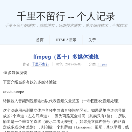
千里不留行 -- 个人记录
千里不留行的博客，前端博客，码农技术博客，关注编程技术，全栈技术
首页
HTML5演示
关于
ffmpeg（四十）多媒体滤镜
作者:
千里不留行
时间:
2018-06-03
分类:
ffmpeg
40 多媒体滤镜
下面介绍当前有效的多媒体滤镜
avectorscope
转换输入音频到视频输出以代表音频矢量范围（一种图形化音频处理）
这个滤镜用来测量立体声音频中两路音频间的区别。如果是单声道信号做
成的2个声道（左右耳声道），因为两路完全相同（其实只有1路），所以
输出是一个垂直的直线（表示二者无差别）。如果是立体声信号（两路肯
定或多或少有差别），则创建一个利萨如（Lissajous）图形，其水平看，线