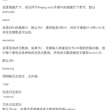
设置视频尺寸。语法同于ffmpeg-utils手册中的视频尺寸章节。默认
640x480.
meter
设置EBU的规模计。默认为9，通用值是9和18，对应于规模计+9和+18.任
何非负整数是可以的。
metadata
设置添加的元数据。如果为1，音频输入将被划分为100毫秒的输出帧。他
们每个都包含各种响应信息元数据。所有的元数据键前又缀有lavfi.r128..
默认为0.
framelog
强制帧日志层次，允许值:
‘info’
信息日志层次
‘verbose’
冗长日志层次
默认为info，如果设置视频或者元数据则选择verbose