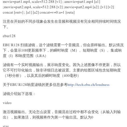
movie=part1.mp4, scale=512:288 [v1] ; amovie=part1.mp4 [a1]
;movie=part2.mp4, scale=512:288 [v2] ;movie=part2.mp4 [a2] ;[v1] [v2]
concat [outv] ; [a1] [a2] concat=v=0:a=1 [outa]
注意在开始的不同步现象会发生在音频和视频没有完全相同持续时间情况
下。
ebur128
EBU R128 扫描滤镜，这个滤镜需要一个音频流，但会原样输出。默认情况
下，会显示10H更新频率下，的瞬时响度（M）、短期响度（S）、集成响
度（I）和响度范围（LRA）
滤镜有一个实时视频输出，展示响度变化。因为上述图像不停更新，所以
它不可打印化输出，除非详细日志被设置。主要的绘图区域包含短期响度
（3秒分析），以及其后的瞬时响度（400毫秒）
关于EBU R128响度滤镜的更多信息参考
http://tech.ebu.ch/loudness
滤镜介绍如下选项：
video
激活视频输出。无论怎么设置，音频流在过程中都不会变化（从输入到输
出），如果激活，则视频将作为第一个输出流。默认为0
size