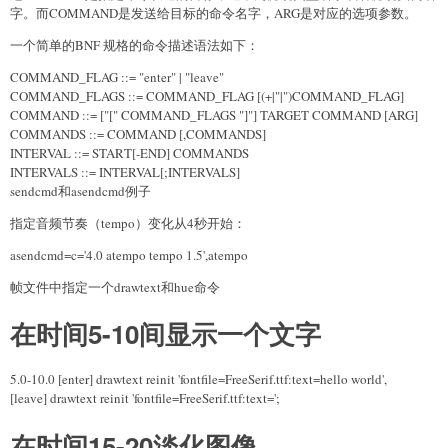
字。而COMMAND是发送给目标的命令名字，ARG是对应的选项参数。
一个简单的BNF 规格的命令描述语法如下：
COMMAND_FLAG ::= "enter" | "leave"
COMMAND_FLAGS ::= COMMAND_FLAG [(+|"|")COMMAND_FLAG]
COMMAND ::= ["[" COMMAND_FLAGS "]"] TARGET COMMAND [ARG]
COMMANDS ::= COMMAND [,COMMANDS]
INTERVAL ::= START[-END] COMMANDS
INTERVALS ::= INTERVAL[;INTERVALS]
sendcmd和asendcmd例子
指定音频节奏（tempo）变化从4秒开始：
asendcmd=c='4.0 atempo tempo 1.5',atempo
帧文件中指定一个drawtext和hue命令
在时间5-10间显示一个文字
5.0-10.0 [enter] drawtext reinit 'fontfile=FreeSerif.ttf:text=hello world',
[leave] drawtext reinit 'fontfile=FreeSerif.ttf:text=';
在时间15-20淡化图像