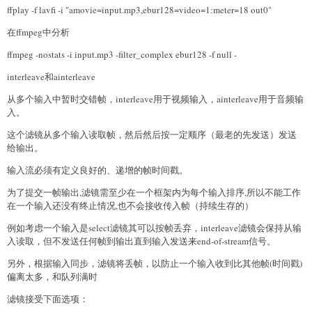
ffplay -f lavfi -i "amovie=input.mp3,ebur128=video=1:meter=18 out0"
在ffmpeg中分析
ffmpeg -nostats -i input.mp3 -filter_complex ebur128 -f null -
interleave和ainterleave
从多个输入中暂时交错帧，interleave用于视频输入，ainterleave用于音频输
入。
这个滤镜从多个输入读取帧，然后然后按一定顺序（最老的先发送）发送
给输出。
输入流必须有定义良好的、递增的帧时间戳。
为了提交一帧输出,滤镜需至少在一个框架内为每个输入排序,所以不能工作
在一个输入还没有终止情况,也不会接收传入帧（持续生存的）
例如考虑一个输入是select滤镜其可以按帧丢弃，interleave滤镜会保持从输
入读取，但不发送任何帧到输出直到输入发送来end-of-stream信号。
另外，根据输入同步，滤镜将丢帧，以防止一个输入收到比其他帧(时间戳)
偏离太多，和队列满时
滤镜接受下面选项：