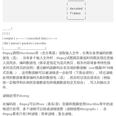
                                  |         |

                                  | decoded |

                                  | frames  |

                                  |_________|
__
__
|
| | | | |
| output | <-------- | encoded data | <----+
| file | muxer | packets | encoder
|________| |______________|
ffmpeg调用libavformat库（含分离器）读取输入文件，分离出各类编码的数
据包（流），当有多个输入文件时，ffmpeg试图跟踪最低时间戳实现任意输
入流同步。编码数据包（除非是指定为流式拷贝，相关内容请参考特性描
述对流式拷贝的说明）通过解码器解码出非压缩的数据帧（raw视频/PCM格
式音频...），这些数据帧可以被滤镜进一步处理（下面会讲到）。经过滤镜
处理的数据被重新编码为新的数据包（流），然后经过混合器混合（例如
按一定顺序和比例把音频数据包和视频数据包交叉组合），写入到输出文
件。
滤镜处理/Filtering
在编码前，ffmpeg可以对raw（真实/原）音频和视频使用libavfilter库中的滤
镜进行处理。多个滤镜可以组成滤镜链图（滤镜链图filtergraphs ）。在
ffmpeg看来只有2种滤镜：简单滤镜，复合滤镜。