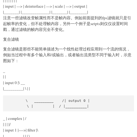
| | | | | | | |
| input | ---> | deinterlace | ---> | scale | ---> | output |
|_______| |_____________| |_______| |________|
注意一些滤镜改变帧属性而不是帧内容。例如前面提到的fps滤镜就只是引
起帧率的变化，但不处理帧内容，另外一个例子是setpts则仅仅设置时间
戳，通过滤镜的帧内容完全不变化。
复合滤镜
复合滤镜是那些不能简单描述为一个线性处理过程应用到一个流的情况，
例如当过程中有多个输入和/或输出，或者输出流类型不同于输入时，示意
图如下：
_
| |
| input 0 |\
__
|_________| \ | |
         \   _________    /| output 0 |

          \ |         |  / |__________|
_
| complex | /
| | | |/
| input 1 |---->| filter |\
|_________| | | \
__