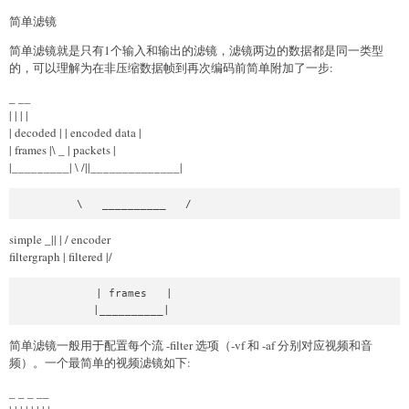
简单滤镜
简单滤镜就是只有1个输入和输出的滤镜，滤镜两边的数据都是同一类型
的，可以理解为在非压缩数据帧到再次编码前简单附加了一步:
_
__
| | | |
| decoded | | encoded data |
| frames |\ _ | packets |
|_________| \ /||______________|
         \   __________   /
simple _|| | / encoder
filtergraph | filtered |/
            | frames   |

            |__________|
简单滤镜一般用于配置每个流 -filter 选项（-vf 和 -af 分别对应视频和音
频）。一个最简单的视频滤镜如下:
_
_
_
__