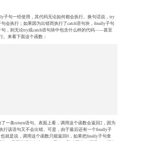
finally子句一经使用，其代码无论如何都会执行。换句话说，try
句会执行；如果因为出错而执行了catch语句块，finally子句
子句，则无论try或catch语句块中包含什么样的代码——甚至
句的执行。来看下面这个函数：
都放了一条return语句。表面上看，调用这个函数会返回2，因为
，而执行该语句又不会出错。可是，由于最后还有一个finally子
，也就是说，调用这个函数只能返回0，如果把finally子句拿