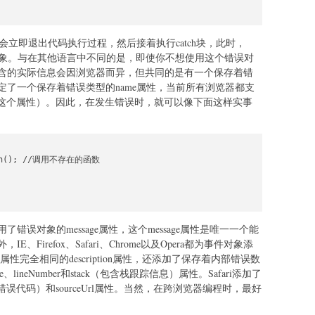
会立即退出代码执行过程，然后接着执行catch块，此时，
的对象。与在其他语言中不同的是，即使你不想使用这个错误对
含的实际信息会因浏览器而异，但共同的是有一个保存着错
62还规定了一个保存着错误类型的name属性，当前所有浏览器都支
支持这个属性）。因此，在发生错误时，就可以像下面这样实事
tion(); //调用不存在的函数

误对象的message属性，这个message属性是唯一一个能
Firefox、Safari、Chrome以及Opera都为事件对象添
e属性完全相同的description属性，还添加了保存着内部错误数
ame、lineNumber和stack（包含栈跟踪信息）属性。Safari添加了
内部错误代码）和sourceUrl属性。当然，在跨浏览器编程时，最好