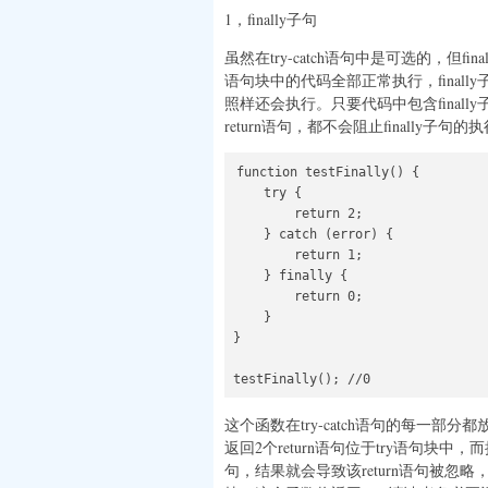
1，finally子句
虽然在try-catch语句中是可选的，但
语句块中的代码全部正常执行，finally子
照样还会执行。只要代码中包含finally
return语句，都不会阻止finally子
function testFinally() {

    try {

        return 2;

    } catch (error) {

        return 1;

    } finally {

        return 0;

    }

}

testFinally(); //0
这个函数在try-catch语句的每一部分
返回2个return语句位于try语句块中
句，结果就会导致该return语句被忽略