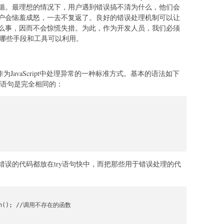
循。最理想的情况下，用户遇到错误搞不清为什么，他们会
户会恼羞成怒，一去不复返了。良好的错误处理机制可以让
么事，因而不会惊慌失措。为此，作为开发人员，我们必须
，都有哪些手段和工具可以利用。
语句，作为JavaScript中处理异常的一种标准方式。基本的语法如下
tch语句是完全相同的：
误的代码都放在try语句快中，而把那些用于错误处理的代
tion(); //调用不存在的函数
