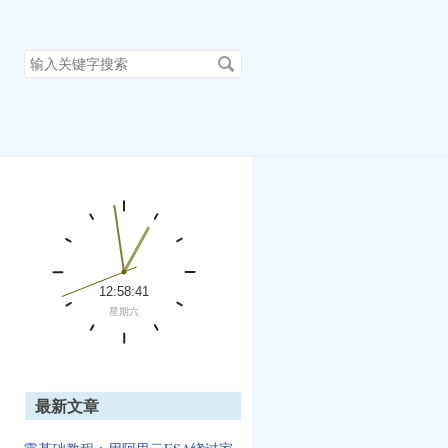
搜
索
关
键
字
最新文章