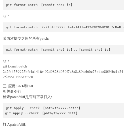
git format-patch 【commit sha1 id】 -
eg：
git format-patch  2a2fb4539925bfa4a141fe492d9828d030f7c8a8 -
某两次提交之间的所有patch:
git format-patch 【commit sha1 id】..【commit sha1 id】
eg：
git format-patch
2a2fb4539925bfa4a141fe492d9828d030f7c8a8..89aebfcc73bdac8054be1a24
2598610d8ed5f3c8
三. 应用patch和diff
相关命令行
检查patch/diff是否能正常打入:
git apply --check 【path/to/xxx.patch】

git apply --check 【path/to/xxx.diff】
打入patch/diff: