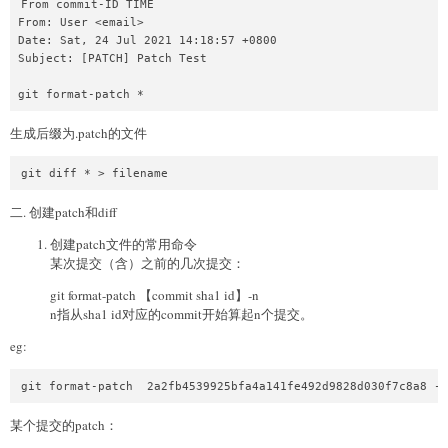
From commit-ID TIME

From: User <email>

Date: Sat, 24 Jul 2021 14:18:57 +0800

Subject: [PATCH] Patch Test

git format-patch *
生成后缀为.patch的文件
git diff * > filename
二. 创建patch和diff
创建patch文件的常用命令
某次提交（含）之前的几次提交：
git format-patch 【commit sha1 id】-n
n指从sha1 id对应的commit开始算起n个提交。
eg:
git format-patch  2a2fb4539925bfa4a141fe492d9828d030f7c8a8 -2
某个提交的patch：