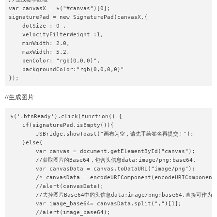
var canvasX = $("#canvas")[0];

signaturePad = new SignaturePad(canvasX,{

    dotSize : 0 ,

    velocityFilterWeight :1,

    minWidth: 2.0,

    maxWidth: 5.2,

    penColor: "rgb(0,0,0)",

    backgroundColor:"rgb(0,0,0,0)"

});
//生成图片
$('.btnReady').click(function() {

    if(signaturePad.isEmpty()){

        JSBridge.showToast("画布为空，请先手绘签名再提交！");

    }else{

        var canvas = document.getElementById("canvas");

        //获取图片的Base64，包含头信息data:image/png;base64,

        var canvasData = canvas.toDataURL("image/png");

        /* canvasData = encodeURIComponent(encodeURIComponent(
        //alert(canvasData);

        //去掉图片Base64中的头信息data:image/png;base64,直接可作为se
        var image_base64= canvasData.split(",")[1];

        //alert(image_base64);
