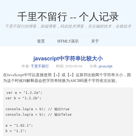
千里不留行 -- 个人记录
千里不留行的博客，前端博客，码农技术博客，关注编程技术，全栈技术
首页
HTML5演示
关于
javascript中字符串比较大小
作者:
千里不留行
时间:
2020-09-04
分类:
javascript
在JavaScript中可以直接使用【>】或【<】运算符比较两个字符串大小，因
为这个时候JS解释器会把字符串转换为ASCII码逐个字符依次比较。
var a = "1.2.2a";

var b = "1.2.2b";

console.log(a > b); // 输出true

console.log(a < b); // 输出false

a = "1.02.1";

b = "1.1";
