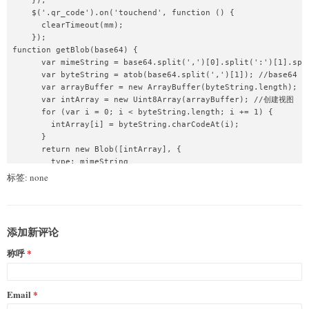
    });

    $('.qr_code').on('touchend', function () {

      clearTimeout(mm);

    });

function getBlob(base64) {

      var mimeString = base64.split(',')[0].split(':')[1].spl
      var byteString = atob(base64.split(',')[1]); //base64 解
      var arrayBuffer = new ArrayBuffer(byteString.length);
      var intArray = new Uint8Array(arrayBuffer); //创建视图

      for (var i = 0; i < byteString.length; i += 1) {

        intArray[i] = byteString.charCodeAt(i);

      }

      return new Blob([intArray], {

        type: mimeString

      });

标签: none
    }

    function saveCanvas(canvas, fileName) {

      // let canvas = code._el.querySelector("canvas");/
      var base64Text = canvas.toDataURL("image/png");

添加新评论
      var blob = getBlob(base64Text); //将base64转换成blob对象

      var link = document.createElement('a');

称呼
      var href = window.URL.createObjectURL(blob);

      link.href = href;

      link.download = fileName;  //a标签的下载属性

Email
      document.body.appendChild(link); // firefox需要把a添加到