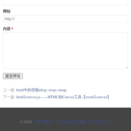
      link.click();

      // 延时保证下载成功执行，否则可能下载未找到文件的问题

网站
      setTimeout(function () {

        JSBridge.showToast('二维码保存成功')

        window.URL.revokeObjectURL(href); // 释放Url对象

        document.body.removeChild(link);

内容
      }, 100);

    }
提交评论
上一篇:
html中的空格nbsp; ensp; emsp;
下一篇:
html2canvas.js——HTML转Canvas工具【wxml2canvas】
© 2026
千里不留行 -- 个人记录
.
京ICP备15045606号-1
.