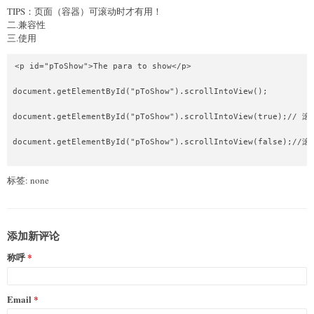
TIPS：页面（容器）可滚动时才有用！
二.兼容性
三.使用
<p id="pToShow">The para to show</p>

document.getElementById("pToShow").scrollIntoView();

document.getElementById("pToShow").scrollIntoView(true);// 
document.getElementById("pToShow").scrollIntoView(false);//
标签: none
添加新评论
称呼
Email