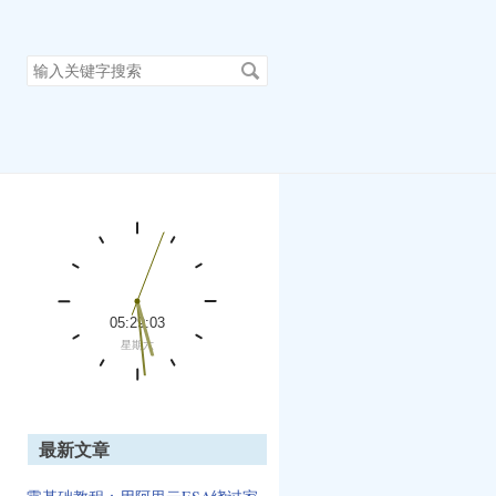
搜
索
关
键
字
最新文章