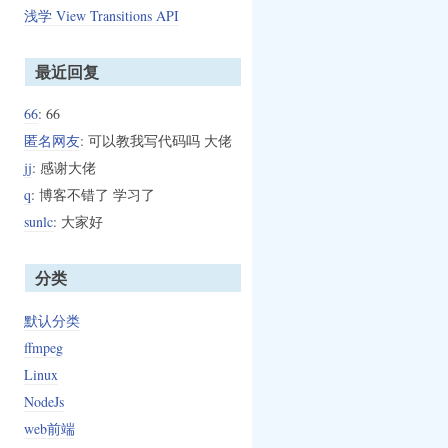
浅学 View Transitions API
最近回复
66
: 66
匿名网友
: 可以教我写代码吗 大佬
jj
: 感谢大佬
q
: 博客不错了 学习了
sunlc
: 大家好
分类
默认分类
ffmpeg
Linux
NodeJs
web前端