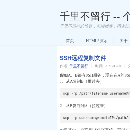
千里不留行 --
千里不留行的博客，前端博客，码农技
首页
HTML5演示
关于
SSH远程复制文件
作者:
千里不留行
时间:
2021-03-08
假如A、B都有SSH服务，现在在A的SS
1、从A复制B（推过去）
2、从B复制到A（拉过来）
如果其中一个不是LINUX系统，可以在WI