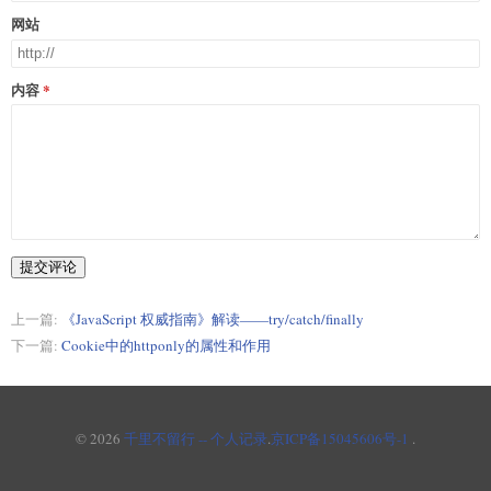
网站
内容
提交评论
上一篇:
《JavaScript 权威指南》解读——try/catch/finally
下一篇:
Cookie中的httponly的属性和作用
© 2026
千里不留行 -- 个人记录
.
京ICP备15045606号-1
.