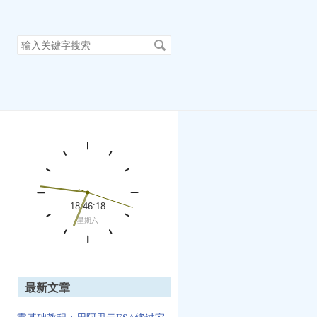
搜
索
关
键
字
最新文章