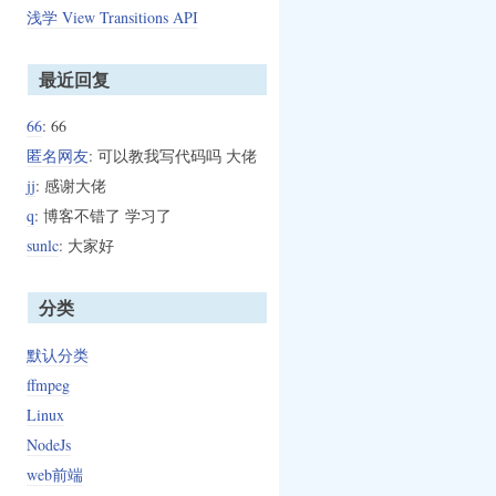
浅学 View Transitions API
最近回复
66
: 66
匿名网友
: 可以教我写代码吗 大佬
jj
: 感谢大佬
q
: 博客不错了 学习了
sunlc
: 大家好
分类
默认分类
ffmpeg
Linux
NodeJs
web前端