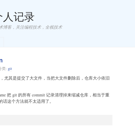
 个人记录
术博客，关注编程技术，全栈技术
n
分类:
git
夹会非常大，尤其是提交了大文件，当把大文件删除后，仓库大小依旧
ranch_name 把 git 的所有 commit 记录清理掉来缩减仓库，相当于重
的话这个方法就不太适用了。