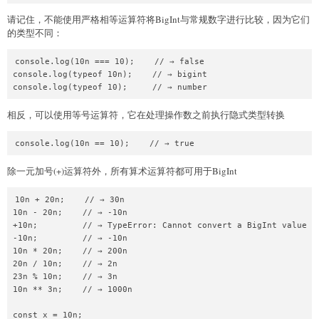
请记住，不能使用严格相等运算符将BigInt与常规数字进行比较，因为它们
的类型不同：
console.log(10n === 10);    // → false

console.log(typeof 10n);    // → bigint

相反，可以使用等号运算符，它在处理操作数之前执行隐式类型转换
除一元加号(+)运算符外，所有算术运算符都可用于BigInt
10n + 20n;    // → 30n

10n - 20n;    // → -10n

+10n;         // → TypeError: Cannot convert a BigInt value to
-10n;         // → -10n

10n * 20n;    // → 200n

20n / 10n;    // → 2n

23n % 10n;    // → 3n

10n ** 3n;    // → 1000n

const x = 10n;
