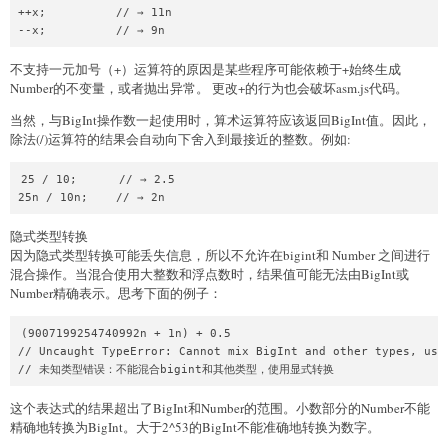
++x;          // → 11n

不支持一元加号（+）运算符的原因是某些程序可能依赖于+始终生成
Number的不变量，或者抛出异常。 更改+的行为也会破坏asm.js代码。
当然，与BigInt操作数一起使用时，算术运算符应该返回BigInt值。因此，
除法(/)运算符的结果会自动向下舍入到最接近的整数。例如:
25 / 10;      // → 2.5

隐式类型转换
因为隐式类型转换可能丢失信息，所以不允许在bigint和 Number 之间进行
混合操作。当混合使用大整数和浮点数时，结果值可能无法由BigInt或
Number精确表示。思考下面的例子：
(9007199254740992n + 1n) + 0.5

// Uncaught TypeError: Cannot mix BigInt and other types, use 
这个表达式的结果超出了BigInt和Number的范围。小数部分的Number不能
精确地转换为BigInt。大于2^53的BigInt不能准确地转换为数字。