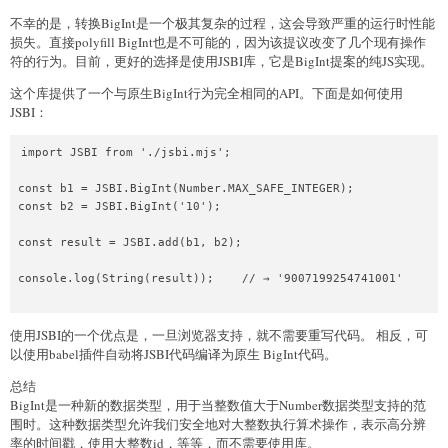
不幸的是，转换BigInt是一个极其复杂的过程，这会导致严重的运行时性能
损失。直接polyfill BigInt也是不可能的，因为该提议改变了几个现有操作
符的行为。目前，更好的选择是使用JSBI库，它是BigInt提案的纯JS实现。
这个库提供了一个与原生BigInt行为完全相同的API。下面是如何使用
JSBI：
import JSBI from './jsbi.mjs';

const b1 = JSBI.BigInt(Number.MAX_SAFE_INTEGER);

const b2 = JSBI.BigInt('10');

const result = JSBI.add(b1, b2);

console.log(String(result));    // → '9007199254741001'

使用JSBI的一个优点是，一旦浏览器支持，就不需要重写代码。 相反，可
以使用babel插件自动将JSBI代码编译为原生 BigInt代码。
总结
BigInt是一种新的数据类型，用于当整数值大于Number数据类型支持的范
围时。这种数据类型允许我们安全地对大整数执行算术操作，表示高分辨
率的时间戳，使用大整数id，等等，而不需要使用库。