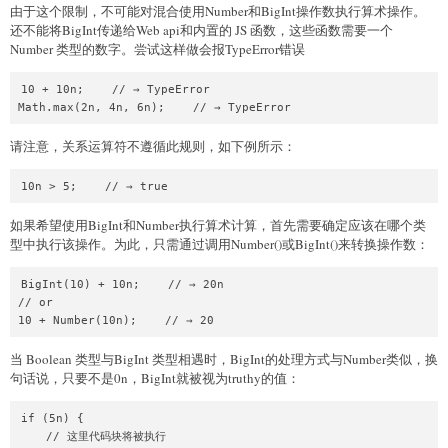
由于这个限制，不可能对混合使用Number和BigInt操作数执行算术操作。
还不能将BigInt传递给Web api和内置的 JS 函数，这些函数需要一个
Number 类型的数字。尝试这样做会报TypeError错误
10 + 10n;    // → TypeError

请注意，关系运算符不遵循此规则，如下例所示：
如果希望使用BigInt和Number执行算术计算，首先需要确定应该在哪个类
型中执行该操作。为此，只需通过调用Number()或BigInt()来转换操作数：
BigInt(10) + 10n;    // → 20n

// or

当 Boolean 类型与BigInt 类型相遇时，BigInt的处理方式与Number类似，换
句话说，只要不是0n，BigInt就被视为truthy的值：
if (5n) {

    // 这里代码块将被执行
