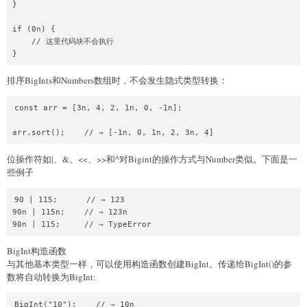
}

if (0n) {

    // 这里代码块不会执行

排序BigInts和Numbers数组时，不会发生隐式类型转换：
const arr = [3n, 4, 2, 1n, 0, -1n];

位操作符如|、&、<<、>>和^对Bigint的操作方式与Number类似。下面是一
些例子
90 | 115;      // → 123

90n | 115n;    // → 123n

BigInt构造函数
与其他基本类型一样，可以使用构造函数创建BigInt。传递给BigInt()的参
数将自动转换为BigInt:
BigInt("10");    // → 10n
