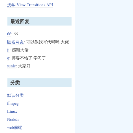
浅学 View Transitions API
最近回复
66
: 66
匿名网友
: 可以教我写代码吗 大佬
jj
: 感谢大佬
q
: 博客不错了 学习了
sunlc
: 大家好
分类
默认分类
ffmpeg
Linux
NodeJs
web前端