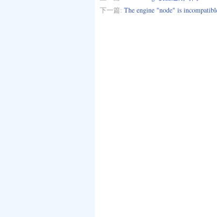
下一篇:
The engine "node" is incompatib