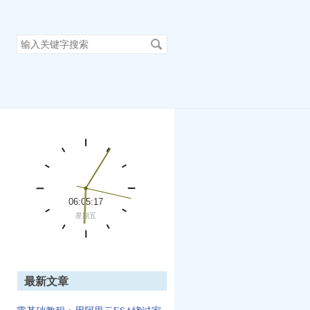
搜
索
关
键
字
最新文章