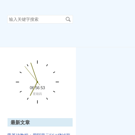
搜
索
关
键
字
最新文章