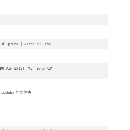
DO @IF EXIST "%d" echo %d"

dules 的文件夹