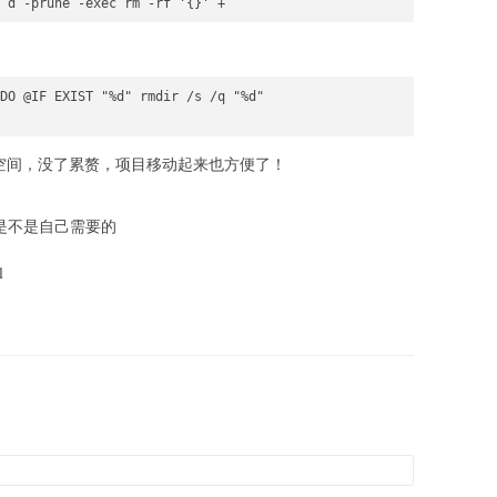
DO @IF EXIST "%d" rmdir /s /q "%d"

的空间，没了累赘，项目移动起来也方便了！
es是不是自己需要的
l