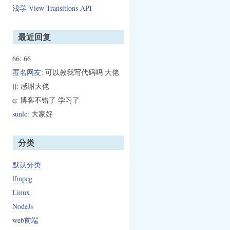
浅学 View Transitions API
最近回复
66
: 66
匿名网友
: 可以教我写代码吗 大佬
jj
: 感谢大佬
q
: 博客不错了 学习了
sunlc
: 大家好
分类
默认分类
ffmpeg
Linux
NodeJs
web前端