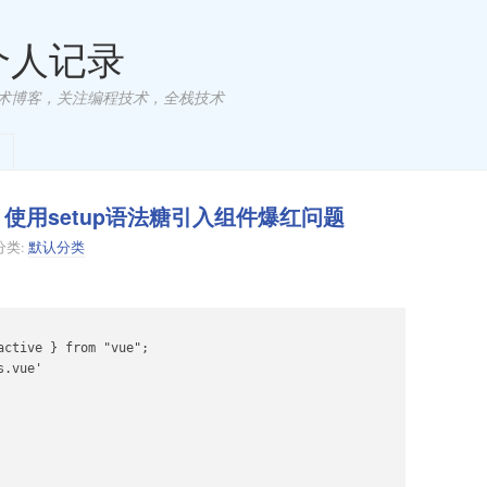
 个人记录
术博客，关注编程技术，全栈技术
setup＞使用setup语法糖引入组件爆红问题
分类:
默认分类
ctive } from "vue";

.vue'
