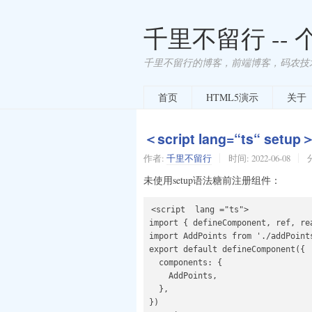
千里不留行 --
千里不留行的博客，前端博客，码农技
首页
HTML5演示
关于
＜script lang=“ts“ 
作者:
千里不留行
时间:
2022-06-08
未使用setup语法糖前注册组件：
<script  lang ="ts">

import { defineComponent, ref, rea
import AddPoints from './addPoints
export default defineComponent({

  components: {

    AddPoints,

  },

})
