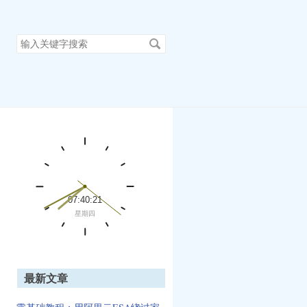
搜
索
关
键
字
最新文章