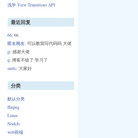
浅学 View Transitions API
最近回复
66
: 66
匿名网友
: 可以教我写代码吗 大佬
jj
: 感谢大佬
q
: 博客不错了 学习了
sunlc
: 大家好
分类
默认分类
ffmpeg
Linux
NodeJs
web前端