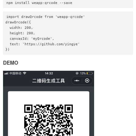
npm install weapp-qrcode --save
import drawQrcode from 'weapp-qrcode'

drawQrcode({

  width: 200,

  height: 200,

  canvasId: 'myQrcode',

  text: 'https://github.com/yingye'

})
DEMO