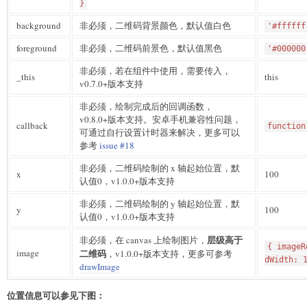
}
background
非必须，二维码背景颜色，默认值白色
'#ffffff
foreground
非必须，二维码前景色，默认值黑色
'#000000
非必须，若在组件中使用，需要传入，
_this
this
v0.7.0+版本支持
非必须，绘制完成后的回调函数，
v0.8.0+版本支持。安卓手机兼容性问题，
callback
function
可通过自行设置计时器来解决，更多可以
参考
issue #18
非必须，二维码绘制的 x 轴起始位置，默
x
100
认值0，v1.0.0+版本支持
非必须，二维码绘制的 y 轴起始位置，默
y
100
认值0，v1.0.0+版本支持
层级高于
非必须，在 canvas 上绘制图片，
{ imageR
image
二维码
，v1.0.0+版本支持，更多可参考
dWidth: 
drawImage
位置信息可以参见下图：