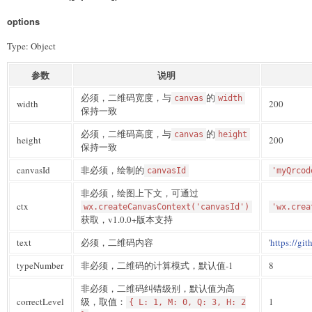
options
Type: Object
参数
说明
必须，二维码宽度，与
的
canvas
width
width
200
保持一致
必须，二维码高度，与
的
canvas
height
height
200
保持一致
canvasId
非必须，绘制的
canvasId
'myQrcod
非必须，绘图上下文，可通过
ctx
wx.createCanvasContext('canvasId')
'wx.crea
获取，v1.0.0+版本支持
text
必须，二维码内容
'
https://gi
typeNumber
非必须，二维码的计算模式，默认值-1
8
非必须，二维码纠错级别，默认值为高
correctLevel
级，取值：
1
{ L: 1, M: 0, Q: 3, H: 2