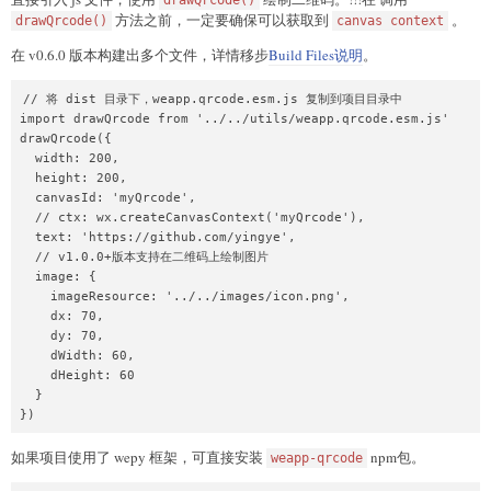
drawQrcode()
方法之前，一定要确保可以获取到
。
drawQrcode()
canvas context
在 v0.6.0 版本构建出多个文件，详情移步
Build Files说明
。
// 将 dist 目录下，weapp.qrcode.esm.js 复制到项目目录中

import drawQrcode from '../../utils/weapp.qrcode.esm.js'

drawQrcode({

  width: 200,

  height: 200,

  canvasId: 'myQrcode',

  // ctx: wx.createCanvasContext('myQrcode'),

  text: 'https://github.com/yingye',

  // v1.0.0+版本支持在二维码上绘制图片

  image: {

    imageResource: '../../images/icon.png',

    dx: 70,

    dy: 70,

    dWidth: 60,

    dHeight: 60

  }

})
如果项目使用了 wepy 框架，可直接安装
npm包。
weapp-qrcode