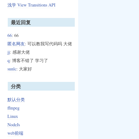
浅学 View Transitions API
最近回复
66
: 66
匿名网友
: 可以教我写代码吗 大佬
jj
: 感谢大佬
q
: 博客不错了 学习了
sunlc
: 大家好
分类
默认分类
ffmpeg
Linux
NodeJs
web前端