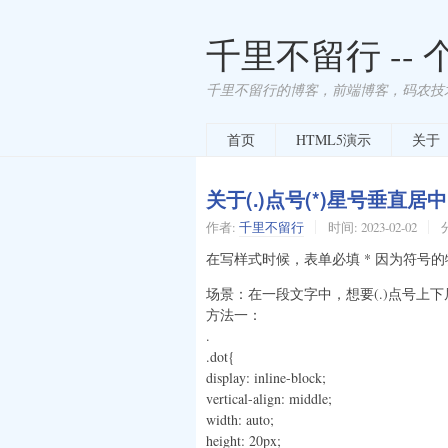
千里不留行 --
千里不留行的博客，前端博客，码农技
首页
HTML5演示
关于
关于(.)点号(*)星号垂直居
作者:
千里不留行
时间:
2023-02-02
在写样式时候，表单必填 * 因为符号
场景：在一段文字中，想要(.)点号上
方法一：
.
.dot{
display: inline-block;
vertical-align: middle;
width: auto;
height: 20px;