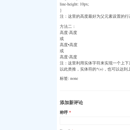
line-height: 10px;
}
注：这里的高度最好为父元素设置的行
方法二：
高度·高度
或
高度•高度
或
高度⋅高度
注：这里利用实体字符来实现一个上下居
以此类推，实体符的*(∗)，也可以达
标签: none
添加新评论
称呼