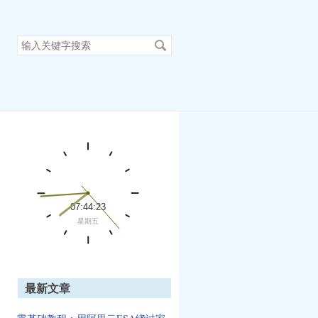
搜
索
关
键
字
最新文章