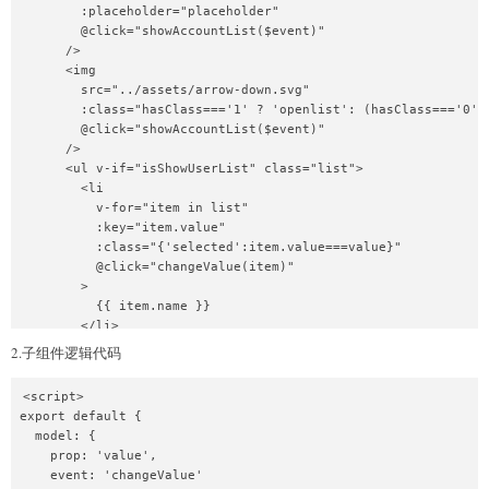
        :placeholder="placeholder"

        @click="showAccountList($event)"

      />

      <img

        src="../assets/arrow-down.svg"

        :class="hasClass==='1' ? 'openlist': (hasClass==='0'?'
        @click="showAccountList($event)"

      />

      <ul v-if="isShowUserList" class="list">

        <li

          v-for="item in list"

          :key="item.value"

          :class="{'selected':item.value===value}"

          @click="changeValue(item)"

        >

          {{ item.name }}

        </li>

      </ul>

2.子组件逻辑代码
    </div>

  </div>

<script>

</template>
export default {

  model: {

    prop: 'value',

    event: 'changeValue'
