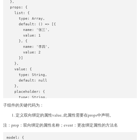
  },

  props: {

    list: {

      type: Array,

      default: () => [{

        name: '张三',

        value: 1

      }, {

        name: '李四',

        value: 2

      }]

    },

    value: {

      type: String,

      default: null

    },

    placeholder: {

      type: String,

      default: '请选择'

子组件的关键代码为：
    }

  },

定义双向绑定的属性value, 此属性需要在props中声明。
  data() {

注：prop：双向绑定的属性名称；event：更改绑定属性的方法名
    return {

      isShowUserList: false,

      hasClass: '',

model: {
