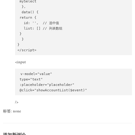
 mySelect 

    changeValue(data) {

  },

      // 实际执行的是：this.value = data.value，不需要在父组件定义此方
  data() {

      this.$emit('changeValue', data.value)

 return {

      this.hasClass = '0'

   id: '',  // 选中值

      this.isShowUserList = false

   list: [] // 列表数组

    },

 }

    hiddenSelection() {

  }

      this.hasClass = '0'

}

      this.isShowUserList = false

</script>
    }

  }

<input
}

</script>
 v-model="value"

 type="text"

 :placeholder="placeholder"

 @click="showAccountList($event)"
/>
标签: none
添加新评论