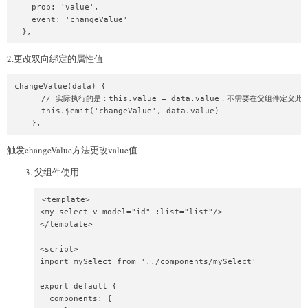
      selection: null

    prop: 'value',

    }

    event: 'changeValue'

  },

  },
  watch: {

    value: {

2.更改双向绑定的属性值
      handler(val) {

        this.list.map(item => {

changeValue(data) {

          if (item.value === val) {

      // 实际执行的是：this.value = data.value，不需要在父组件定义此方
            this.selection = item.name

      this.$emit('changeValue', data.value)

          }

    },
        })

      },

触发changeValue方法更改value值
      immediate: true

    }

父组件使用
  },

  methods: {

<template>

    showAccountList(e) {

<my-select v-model="id" :list="list"/>

      e.stopPropagation()

</template>

      this.isShowUserList = !this.isShowUserList

      if (this.isShowUserList) {

<script>

        this.hasClass = '1'

import mySelect from '../components/mySelect'

      } else {

        this.hasClass = '0'

export default {

      }

  components: {

    },
