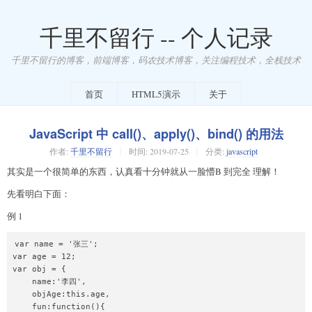
千里不留行 -- 个人记录
千里不留行的博客，前端博客，码农技术博客，关注编程技术，全栈技术
首页
HTML5演示
关于
JavaScript 中 call()、apply()、bind() 的用法
作者:
千里不留行
时间:
2019-07-25
分类:
javascript
其实是一个很简单的东西，认真看十分钟就从一脸懵B 到完全 理解！
先看明白下面：
例 1
var name = '张三';

var age = 12;

var obj = {

    name:'李四',

    objAge:this.age,

    fun:function(){
