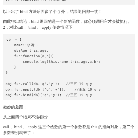
以上出了 bind 方法后面多了个 () 外 ，结果返回都一致！
由此得出结论，bind 返回的是一个新的函数，你必须调用它才会被执行。
2，对比call 、bind 、 apply 传参情况下
obj = {

    name:'李四',

    objAge:this.age,

    fun:function(a,b){

        console.log(this.name,this.age,a,b);

    }

}

obj.fun.call(db,'q','y');   //王五 19 q y

obj.fun.apply(db,['q','y']);    //王五 19 q y

微妙的差距！
从上面四个结果不难看出:
call 、bind 、 apply 这三个函数的第一个参数都是 this 的指向对象，第二个
参数差别就来了：