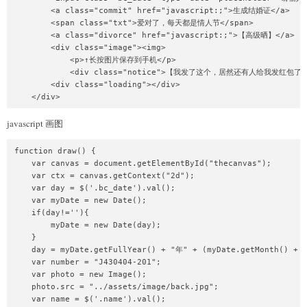
        <a class="commit" href="javascript:;">生成结婚证</a>

        <span class="txt">爱对了，每天都是情人节</span>

        <a class="divorce" href="javascript:;">【高级晒】</a>

        <div class="image"><img>

            <p>↑长按图片保存到手机</p>

            <div class="notice">【我发了这个，居然还有人给我发红包了!】</di
        <div class="loading"></div>

    </div>
javascript 画图
function draw() {

    var canvas = document.getElementById("thecanvas");

    var ctx = canvas.getContext("2d");

    var day = $('.bc_date').val();

    var myDate = new Date();

    if(day!=''){

        myDate = new Date(day);

    }

    day = myDate.getFullYear() + "年" + (myDate.getMonth() + 
    var number = "J430404-201";

    var photo = new Image();

    photo.src = "../assets/image/back.jpg";

    var name = $('.name').val();
