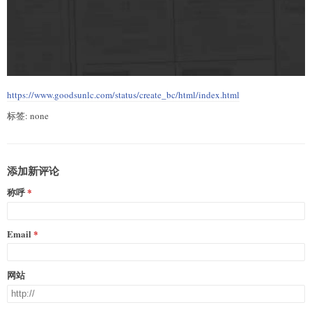
https://www.goodsunlc.com/status/create_bc/html/index.html
标签: none
添加新评论
称呼
Email
网站