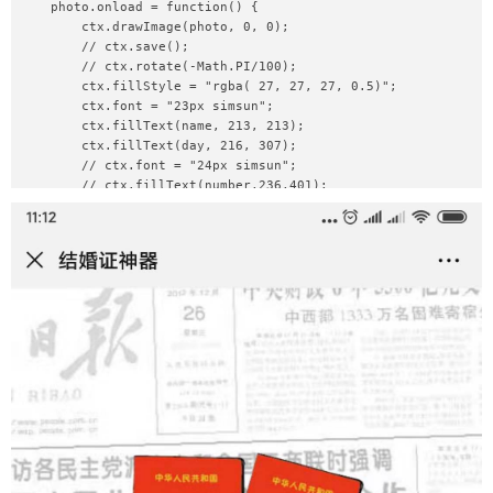
    photo.onload = function() {

        ctx.drawImage(photo, 0, 0);

        // ctx.save();

        // ctx.rotate(-Math.PI/100);

        ctx.fillStyle = "rgba( 27, 27, 27, 0.5)";

        ctx.font = "23px simsun";

        ctx.fillText(name, 213, 213);

        ctx.fillText(day, 216, 307);

        // ctx.font = "24px simsun";

        // ctx.fillText(number,236,401);

        fit(ctx);

        saveImageInfo();

        // ctx.restore();

    };
