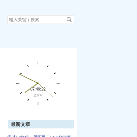
搜
索
关
键
字
最新文章