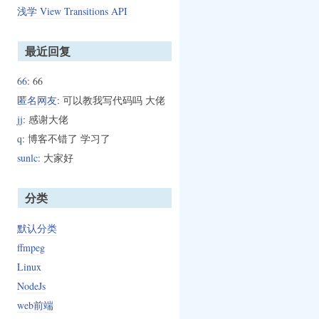
浅学 View Transitions API
最近回复
66
: 66
匿名网友
: 可以教我写代码吗 大佬
jj
: 感谢大佬
q
: 博客不错了 学习了
sunlc
: 大家好
分类
默认分类
ffmpeg
Linux
NodeJs
web前端