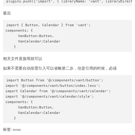
最后
import { Button, Calendar } from 'vant';

components: {

      VanButton:Button,

      VanCalendar:Calendar

相关文件直接用就可以
如果不需要自动按需引入可以省略第二步，但是引用的时候，必须
import Button from '@/components/vant/button';

import '@/components/vant/button/index.less';

import Calendar from '@/components/vant/calendar';

import '@/components/vant/calendar/style';

components: {

      VanButton:Button,

      VanCalendar:Calendar

    }
标签: none