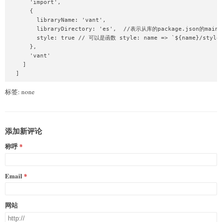
      'import',

      {

        libraryName: 'vant',

        libraryDirectory: 'es',  //表示从库的package.json的m
        style: true // 可以是函数 style: name => `${name}/style/
      },

      'vant'

    ]

标签: none
添加新评论
称呼
Email
网站