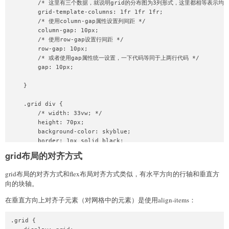
        /* 这里有三个数据，就说明grid的分布图为3列形式，这里都相等表示均分
        grid-template-columns: 1fr 1fr 1fr;

        /* 使用column-gap属性设置列间距 */

        column-gap: 10px;

        /* 使用row-gap设置行间距 */

        row-gap: 10px;

        /* 或者使用gap属性统一设置，一下代码等同于上两行代码 */

        gap: 10px;

    }

    .grid div {

        /* width: 33vw; */

        height: 70px;

        background-color: skyblue;

        border: 1px solid black;

    }

grid布局的对齐方式
    .grid1 {

grid布局的对齐方式和flex布局对齐方式类似，有水平方向的行轴和垂直方
        margin-top: 50px;

向的块轴。
        display: grid;

        /* 排列元素我们可以使用grid-template-areas属性，注意这里是
在垂直方向上对齐子元素（对网格中的元素）是使用align-items：
        grid-template-areas:

            "header header header"

.grid {

            "sidebar content content"
