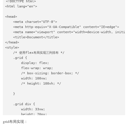
<!DOCTYPE html>

    }

<html lang="en">

    .grid div {

<head>

        /* width: 33vw; */

    <meta charset="UTF-8">

        height: 70px;

    <meta http-equiv="X-UA-Compatible" content="IE=edge">

        background-color: skyblue;

    <meta name="viewport" content="width=device-width, initial
        border: 1px solid black;

    <title>Document</title>

    }

</head>

<style>

    .grid1 {

    /* 使用flex布局实现三列排布 */

        width: 100vw;

    .grid {

        height: 100vh;

        display: flex;

        border: 1px solid black;

        flex-wrap: wrap;

        margin-top: 50px;

        /* box-sizing: border-box; */

        display: grid;

        width: 100vw;

        /* 排列元素我们可以使用grid-template-areas属性，注意这里是
        /* height: 100vh; */

        grid-template-areas:

            "header header header"

    }

            "sidebar content content"

            "footer footer footer"

    .grid div {

    }

        width: 33vw;

        height: 70px;

    header {

        background-color: skyblue;

        /* 命名此空间为header */

grid布局实现：
        border: 1px solid black;

        grid-area: header;
