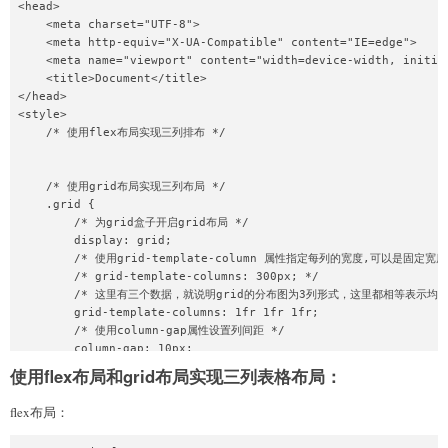
<head>

        height: 60px;

    <meta charset="UTF-8">

    <meta http-equiv="X-UA-Compatible" content="IE=edge">

    }

    <meta name="viewport" content="width=device-width, initial
</style>
    <title>Document</title>

</head>

<style>

    /* 使用flex布局实现三列排布 */

    /* 使用grid布局实现三列布局 */

    .grid {

        /* 为grid盒子开启grid布局 */

        display: grid;

        /* 使用grid-template-column 属性指定每列的宽度,可以是固定
        /* grid-template-columns: 300px; */

        /* 这里有三个数据，就说明grid的分布图为3列形式，这里都相等表示均分
        grid-template-columns: 1fr 1fr 1fr;

        /* 使用column-gap属性设置列间距 */

        column-gap: 10px;

        /* 使用row-gap设置行间距 */

使用flex布局和grid布局实现三列表格布局：
        row-gap: 10px;

        /* 或者使用gap属性统一设置，一下代码等同于上两行代码 */

flex布局：
        gap: 10px;
