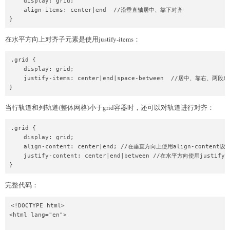
    display: grid;

            "footer footer footer"

    align-items: center|end  //沿垂直轴居中、靠下对齐

    }

}
    header {

在水平方向上对齐子元素是使用justify-items：
        /* 命名此空间为header */

        grid-area: header;

        background-color: skyblue;

.grid {

        height: 60px;

    display: grid;

    }

    justify-items: center|end|space-between  //居中、靠右、两段对
}
    aside {

        grid-area: sidebar;

当行轨道和列轨道(整体网格)小于grid容器时，还可以对轨道进行对齐：
        background-color: red;

        height: 60px;

.grid {

    display: grid;

    }

    align-content: center|end; //在垂直方向上使用align-content
    main {

    justify-content: center|end|between //在水平方向使用justify
        grid-area: content;

}
        background-color: blue;

        height: 60px;

完整代码：
    }

<!DOCTYPE html>

    footer {

<html lang="en">

        grid-area: footer;

        background-color: green;
