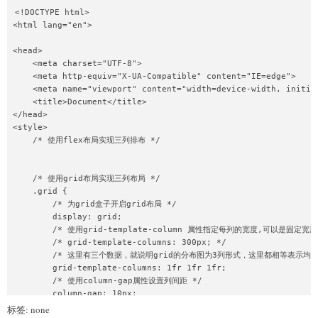
    }

        background-color: skyblue;

<!DOCTYPE html>

        height: 60px;

<html lang="en">

    /* 使用grid布局实现三列布局 */

    }

</style>

<head>

    aside {

    <meta charset="UTF-8">

<body>

        grid-area: sidebar;

    <meta http-equiv="X-UA-Compatible" content="IE=edge">

    <div class="grid">

        background-color: red;

    <meta name="viewport" content="width=device-width, initial
        <div class="column1">column1</div>

        height: 60px;

    <title>Document</title>

        <div class="column2">column2</div>

</head>

        <div class="column3">column3</div>

    }

<style>

        <div class="column4">column4</div>

    /* 使用flex布局实现三列排布 */

        <div class="column5">column5</div>

    main {

        <div class="column6">column6</div>

        grid-area: content;

    </div>

        background-color: blue;

    /* 使用grid布局实现三列布局 */

</body>

        height: 60px;

    .grid {

        /* 为grid盒子开启grid布局 */

    }

        display: grid;

        /* 使用grid-template-column 属性指定每列的宽度,可以是固定
    footer {

        /* grid-template-columns: 300px; */

        grid-area: footer;

        /* 这里有三个数据，就说明grid的分布图为3列形式，这里都相等表示均分
        background-color: green;

        grid-template-columns: 1fr 1fr 1fr;

        height: 60px;

        /* 使用column-gap属性设置列间距 */

        column-gap: 10px;

    }

        /* 使用row-gap设置行间距 */

标签: none