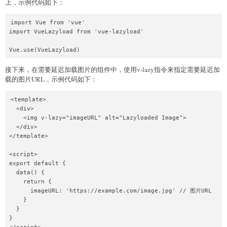
上，示例代码如下：
import Vue from 'vue'

import VueLazyload from 'vue-lazyload'

Vue.use(VueLazyload)
接下来，在需要延迟加载图片的组件中，使用v-lazy指令来指定需要延迟加
载的图片URL，示例代码如下：
<template>

  <div>

    <img v-lazy="imageURL" alt="Lazyloaded Image">

  </div>

</template>

<script>

export default {

  data() {

    return {

      imageURL: 'https://example.com/image.jpg' // 图片URL

    }

  }

}
