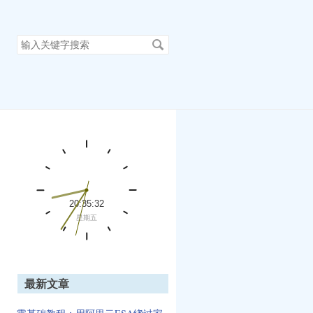
搜
索
关
键
字
最新文章