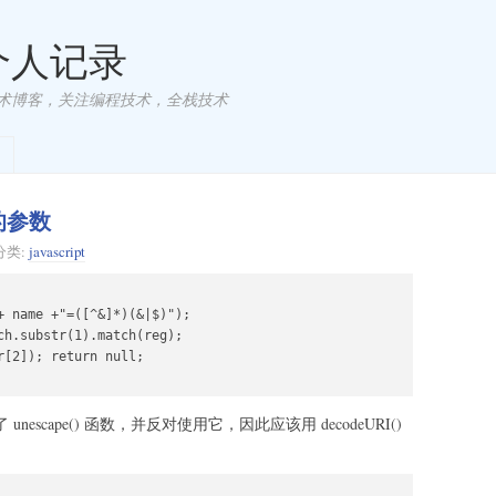
 个人记录
术博客，关注编程技术，全栈技术
边的参数
分类:
javascript
 name +"=([^&]*)(&|$)");

h.substr(1).match(reg);

[2]); return null;

 unescape() 函数，并反对使用它，因此应该用 decodeURI()