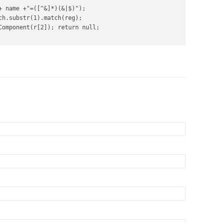
 name +"=([^&]*)(&|$)");

h.substr(1).match(reg);

Component(r[2]); return null;
