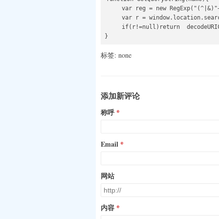
     var reg = new RegExp("(^|&)"+
     var r = window.location.searc
     if(r!=null)return  decodeURI
标签: none
添加新评论
称呼
Email
网站
内容