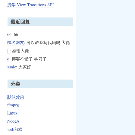
浅学 View Transitions API
最近回复
66
: 66
匿名网友
: 可以教我写代码吗 大佬
jj
: 感谢大佬
q
: 博客不错了 学习了
sunlc
: 大家好
分类
默认分类
ffmpeg
Linux
NodeJs
web前端