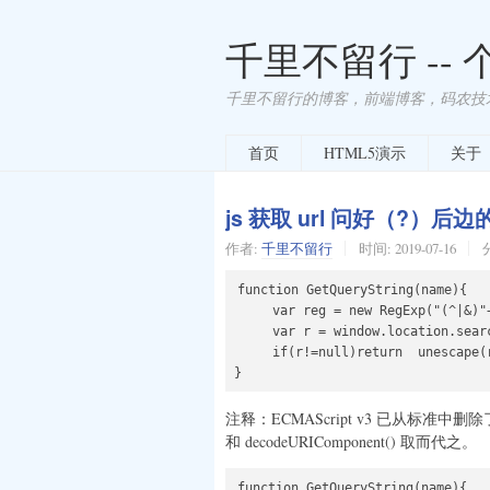
千里不留行 --
千里不留行的博客，前端博客，码农技
首页
HTML5演示
关于
js 获取 url 问好（?）后
作者:
千里不留行
时间:
2019-07-16
function GetQueryString(name){

     var reg = new RegExp("(^|&)"+
     var r = window.location.searc
     if(r!=null)return  unescape(r
注释：ECMAScript v3 已从标准中删除了
和 decodeURIComponent() 取而代之。
function GetQueryString(name){
